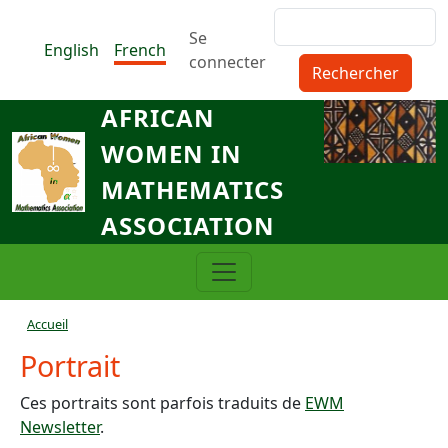
Aller au contenu principal
Rechercher
Menu du compte de l'utilisat
Se
English
French
connecter
AFRICAN
WOMEN IN
MATHEMATICS
ASSOCIATION
Fil d'Ariane
Accueil
Portrait
Ces portraits sont parfois traduits de
EWM
Newsletter
.