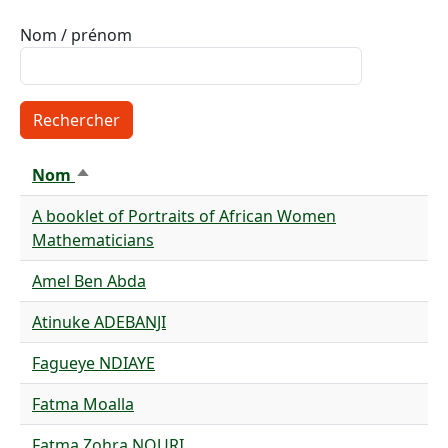
Nom / prénom
Nom
Trier par ordre décroissant
A booklet of Portraits of African Women
Mathematicians
Amel Ben Abda
Atinuke ADEBANJI
Fagueye NDIAYE
Fatma Moalla
Fatma Zohra NOURI