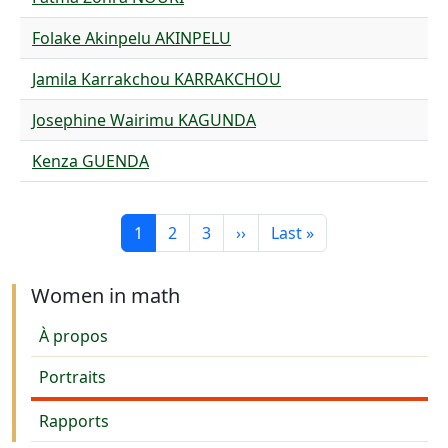
Folake Akinpelu AKINPELU
Jamila Karrakchou KARRAKCHOU
Josephine Wairimu KAGUNDA
Kenza GUENDA
Pagination
Page courante
Page
Page
Page suivante
Dernière page
1
2
3
››
Last »
Women in math
À propos
Portraits
Rapports