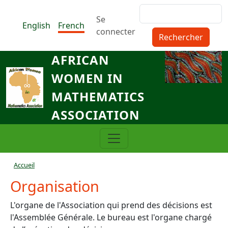
Aller au contenu principal
Rechercher
Menu du compte de l'utilisat
Se
English
French
connecter
AFRICAN
WOMEN IN
MATHEMATICS
ASSOCIATION
Fil d'Ariane
Accueil
Organisation
L'organe de l'Association qui prend des décisions est
l'Assemblée Générale. Le bureau est l'organe chargé