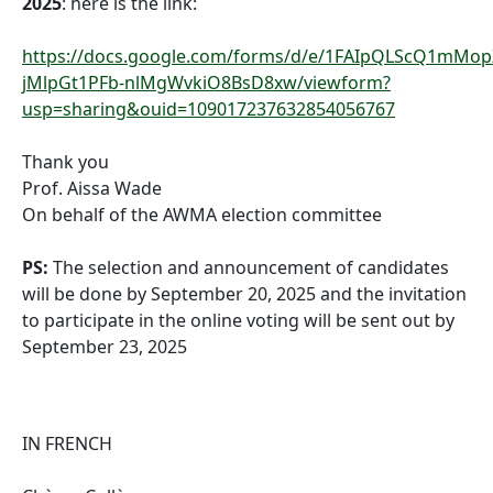
2025
: here is the link:
https://docs.google.com/forms/d/e/1FAIpQLScQ1mMo
jMlpGt1PFb-nlMgWvkiO8BsD8xw/viewform?
usp=sharing&ouid=109017237632854056767
Thank you
Prof. Aissa Wade
On behalf of the AWMA election committee
PS:
The selection and announcement of candidates
will be done by September 20, 2025 and the invitation
to participate in the online voting will be sent out by
September 23, 2025
IN FRENCH