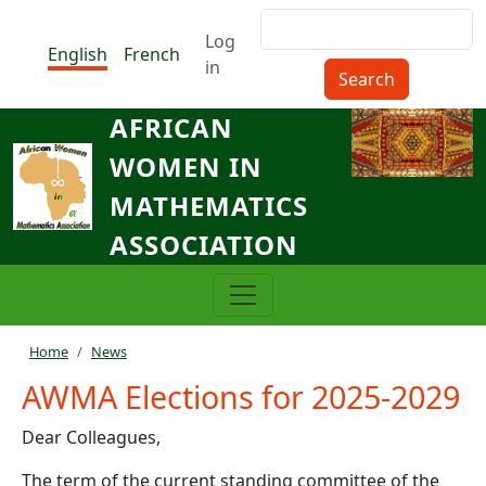
Skip to main content
Search
Menu du compte de l'utilisat
Log
English
French
in
AFRICAN
WOMEN IN
MATHEMATICS
ASSOCIATION
Breadcrumb
Home
News
AWMA Elections for 2025-2029
Dear Colleagues,
The term of the current standing committee of the