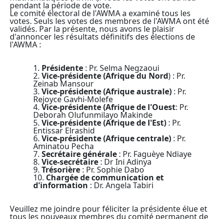
pendant la période de vote.
Le comité électoral de l'AWMA a examiné tous les
votes. Seuls les votes des membres de l'AWMA ont été
validés. Par la présente, nous avons le plaisir
d'annoncer les résultats définitifs des élections de
l'AWMA :
1.
Présidente
: Pr. Selma Negzaoui
2.
Vice-présidente (Afrique du Nord
) : Pr.
Zeinab Mansour
3.
Vice-présidente (Afrique australe)
: Pr.
Rejoyce Gavhi-Molefe
4.
Vice-présidente (Afrique de l'Ouest
: Pr.
Deborah Olufunmilayo Makinde
5.
Vice-présidente (Afrique de l'Est)
: Pr.
Entissar Elrashid
6.
Vice-présidente (Afrique centrale)
: Pr.
Aminatou Pecha
7.
Secrétaire générale
: Pr. Faguèye Ndiaye
8.
Vice-secrétaire
: Dr Ini Adinya
9.
Trésorière
: Pr. Sophie Dabo
10.
Chargée de communication et
d'information
: Dr. Angela Tabiri
Veuillez me joindre pour féliciter la présidente élue et
tous les nouveaux membres du comité permanent de