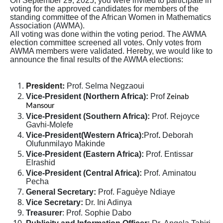
On September 29, 2025, you were invited to participate in
voting for the approved candidates
for members of the
standing committee of the African Women in Mathematics
Association (AWMA).
All voting was done within the voting period. The AWMA
election committee screened all votes. Only votes from
AWMA members were validated. Hereby, we would like to
announce the final results of the AWMA elections:
President:
Prof. Selma Negzaoui
Vice-President (Northern Africa):
Prof
Zeinab
Mansour
Vice-President (Southern Africa):
Prof. Rejoyce
Gavhi-Molefe
Vice-President(Western Africa):
Prof
.
Deborah
Olufunmilayo Makinde
Vice-President (Eastern Africa):
Prof.
Entissar
Elrashid
Vice-President (Central Africa):
Prof.
Aminatou
Pecha
General Secretary:
Prof.
Faguèye Ndiaye
Vice Secretary:
Dr.
Ini Adinya
Treasurer
: Prof.
Sophie Dabo