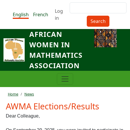
Skip to main content
Search
Menu du compte de l'utilisat
Log
English
French
in
AFRICAN
WOMEN IN
MATHEMATICS
ASSOCIATION
Breadcrumb
Home
News
AWMA Elections/Results
Dear Colleague,