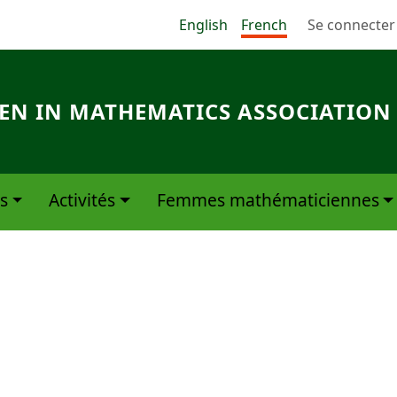
Menu du com
English
French
Se connecter
N IN MATHEMATICS ASSOCIATION
s
Activités
Femmes mathématiciennes