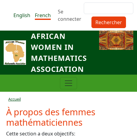
Aller au contenu principal
Rechercher
Menu du compte de l'utilisat
Se
English
French
connecter
AFRICAN
WOMEN IN
MATHEMATICS
ASSOCIATION
Fil d'Ariane
Accueil
À propos des femmes
mathématiciennes
Cette section a deux objectifs: